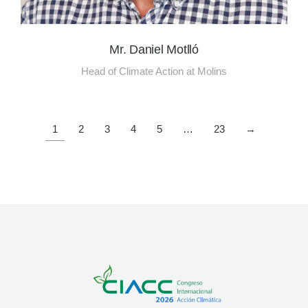
Mr. Daniel Motlló
Head of Climate Action at Molins
1
2
3
4
5
…
23
→