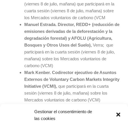
(viernes 8 de julio, mañana) que participará en la
cuarta sesión (viernes 8 de julio, mañana) sobre
los Mercados voluntarios de carbono (VCM
Manuel Estrada. Director, REDD+ (reducción de
emisiones derivadas de la deforestación y la
degradación forestal) y AFOLU (Agricultura,
Bosques y Otros Usos del Suelo),
Verra; que
participará en la cuarta sesión (viernes 8 de julio,
mañana) sobre los Mercados voluntarios de
carbono (VCM)
Mark Kenber. Codirector ejecutivo de Asuntos
Externos de Voluntary Carbon Markets Integrity
Initiative (VCMI),
que participará en la cuarta
sesión (viernes 8 de julio, mañana) sobre los
Mercados voluntarios de carbono (VCM)
El programa se completa con mesas redondas de
Gestionar el consentimiento de
empresarios de distintas compañía que forman parte
las cookies
de la Fundación Empresa y Clima como Ferrovial,
Fluidra, EV Cargo, Balearia, 3M, Global Omnium,