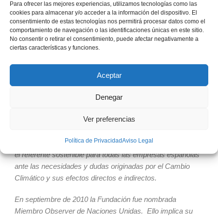
Para ofrecer las mejores experiencias, utilizamos tecnologías como las
Strive, Cementos Molins o Eurecat o Celsa,
entre otros;
cookies para almacenar y/o acceder a la información del dispositivo. El
consentimiento de estas tecnologías nos permitirá procesar datos como el
pero también de otras empresa relevantes en su política de
comportamiento de navegación o las identificaciones únicas en este sitio.
acción climática como
Banco Santander, Central
No consentir o retirar el consentimiento, puede afectar negativamente a
Lechera Asturiana, AON Iberia o Mapfre
que han
ciertas características y funciones.
decidido no perderse esta oportunidad de aprender y
compartir sus experiencias sobre Acción Climática.
Aceptar
Denegar
Sobre la Fundación Empresa y Clima
Ver preferencias
Política de Privacidad
Aviso Legal
Fundada en 2008, la
Fundación Empresa y Clima (FEC)
es
el referente sostenible para todas las empresas españolas
ante las necesidades y dudas originadas por el Cambio
Climático y sus efectos directos e indirectos.
En septiembre de 2010 la Fundación fue nombrada
Miembro Observer de Naciones Unidas. Ello implica su