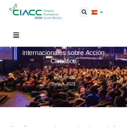
CIACC 2022
Santander acogerá entre el 6 y el 8 de
julio uno de los principales congresos
internacionales sobre Acción
Climática
lucia.teran
June 9, 2022