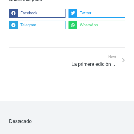
Facebook
Twitter
Telegram
WhatsApp
Next:
La primera edición del Congreso Internacional de Acción Climática CIACC2022 concluye recordando que ni la recuperación post pandemia, ni la guerra en Ucrania deben ralentizar la lucha contra el Cambio Climático
Destacado