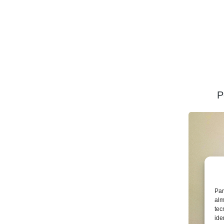
P
Par
alm
tec
ide