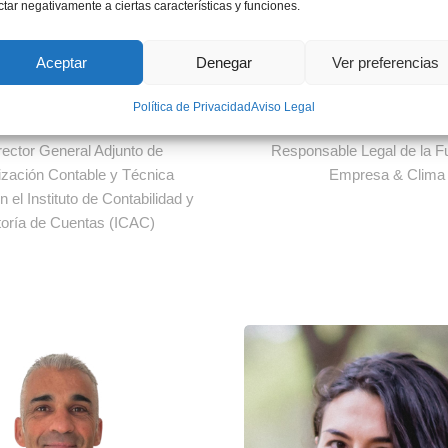
ctar negativamente a ciertas características y funciones.
Aceptar
Denegar
Ver preferencias
Política de Privacidad
Aviso Legal
r. Carlos Moreno
Sra. Núria del P
rector General Adjunto de
Responsable Legal de la F
zación Contable y Técnica
Empresa & Clima
 el Instituto de Contabilidad y
toría de Cuentas (ICAC)