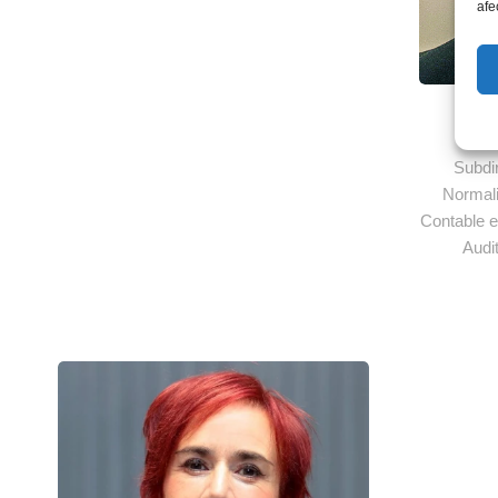
afe
S
Subdi
Normali
Contable en
Audi