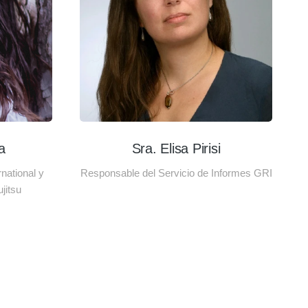
a
Sra. Elisa Pirisi
national y
Responsable del Servicio de Informes GRI
jitsu