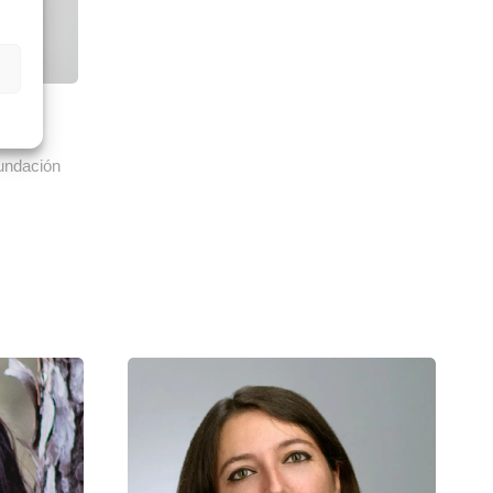
ozo
undación