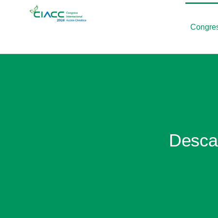
Congre
Descar