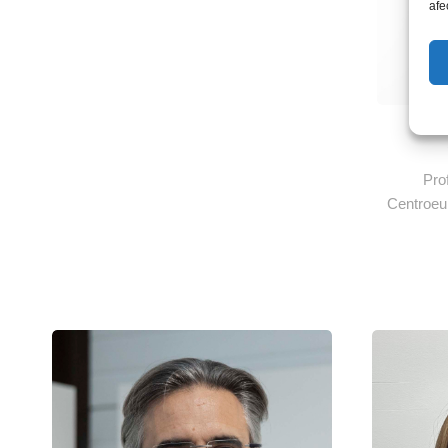
afe
Pro
Centroeur