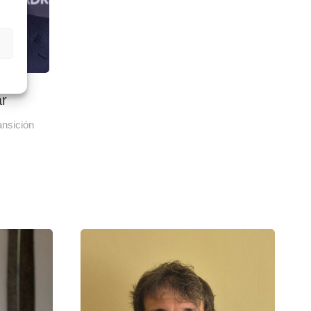
ar
ansición