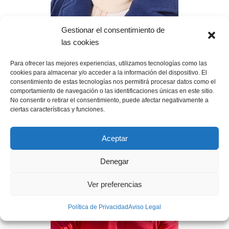
Gestionar el consentimiento de
Dra. Wafa AbuElKheir Mataria
las cookies
Investigadora Principal del Instituto de Salud Global y
Para ofrecer las mejores experiencias, utilizamos tecnologías como las
Ecología Humana de Universidad Americana de El Cairo
cookies para almacenar y/o acceder a la información del dispositivo. El
consentimiento de estas tecnologías nos permitirá procesar datos como el
comportamiento de navegación o las identificaciones únicas en este sitio.
No consentir o retirar el consentimiento, puede afectar negativamente a
ciertas características y funciones.
Aceptar
Denegar
Ver preferencias
Política de Privacidad
Aviso Legal