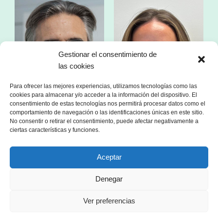
Gestionar el consentimiento de
las cookies
Para ofrecer las mejores experiencias, utilizamos tecnologías como las
cookies para almacenar y/o acceder a la información del dispositivo. El
consentimiento de estas tecnologías nos permitirá procesar datos como el
comportamiento de navegación o las identificaciones únicas en este sitio.
No consentir o retirar el consentimiento, puede afectar negativamente a
ciertas características y funciones.
Sr. Franc Comino
Sra. Esther Zorzano
Aceptar
s
CEO de sonnen Ibérica
Manager en consultoría
or
especializada en el sector
s
energético
Denegar
Ver preferencias