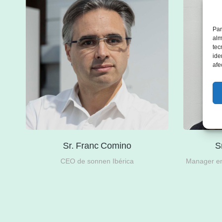
Par
alm
tec
ide
afe
Sr. Franc Comino
S
del
CEO de sonnen Ibérica
Manager en 