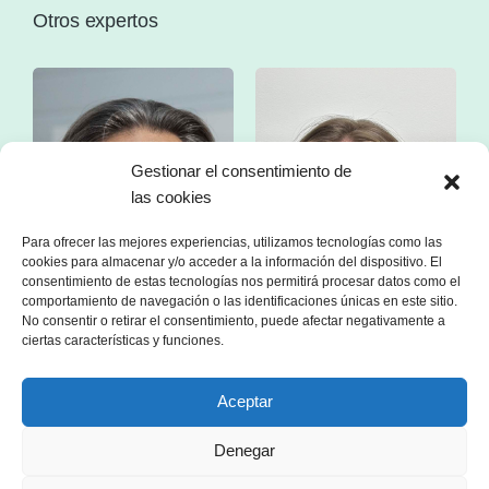
Otros expertos
Gestionar el consentimiento de
las cookies
Para ofrecer las mejores experiencias, utilizamos tecnologías como las
cookies para almacenar y/o acceder a la información del dispositivo. El
consentimiento de estas tecnologías nos permitirá procesar datos como el
comportamiento de navegación o las identificaciones únicas en este sitio.
No consentir o retirar el consentimiento, puede afectar negativamente a
ciertas características y funciones.
Aceptar
Sr. Franc Comino
Sra. Esther Zorzano
Denegar
s
CEO de sonnen Ibérica
Manager en consultoría
or
especializada en el sector