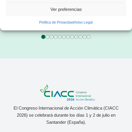
s
CEO de sonnen Ibérica
Manager en consultoría
Ver preferencias
or
especializada en el sector
s
energético
Política de Privacidad
Aviso Legal
El Congreso Internacional de Acción Climática (CIACC
2026) se celebrará durante los días 1 y 2 de julio
en
Santander (España).