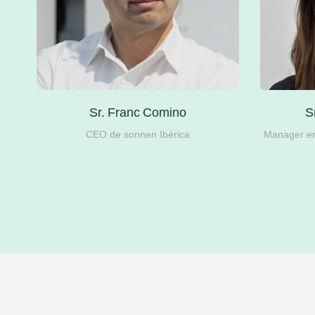
Sr. Franc Comino
S
del
CEO de sonnen Ibérica
Manager en 