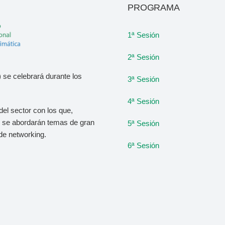
PROGRAMA
1ª Sesión
2ª Sesión
 se celebrará durante los
3ª Sesión
4ª Sesión
del sector con los que,
o, se abordarán temas de gran
5ª Sesión
de networking.
6ª Sesión