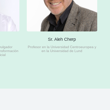
r
Sr. Aleh Cherp
vulgador
Profesor en la Universidad Centroeuropea y
ansformación
en la Universidad de Lund
icial