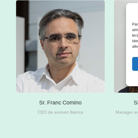
Par
alm
tec
ide
afe
Sr. Franc Comino
S
del
CEO de sonnen Ibérica
Manager en 