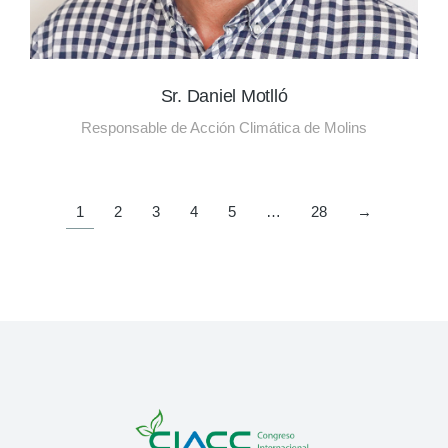
Sr. Daniel Motlló
Responsable de Acción Climática de Molins
1
2
3
4
5
…
28
→