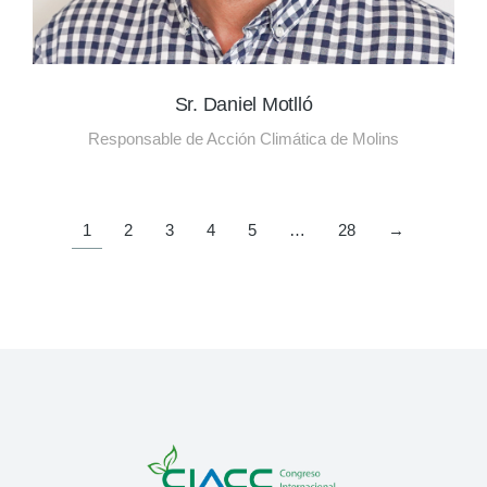
Sr. Daniel Motlló
Responsable de Acción Climática de Molins
1
2
3
4
5
…
28
→