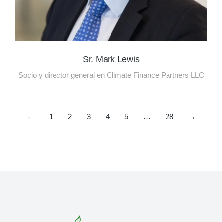
Sr. Mark Lewis
Socio y director general en Climate Finance Partners LLC
←
1
2
3
4
5
…
28
→