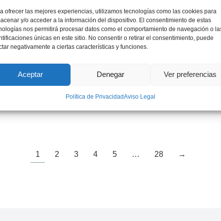
a ofrecer las mejores experiencias, utilizamos tecnologías como las cookies para
acenar y/o acceder a la información del dispositivo. El consentimiento de estas
nologías nos permitirá procesar datos como el comportamiento de navegación o la
ntificaciones únicas en este sitio. No consentir o retirar el consentimiento, puede
ctar negativamente a ciertas características y funciones.
Aceptar
Denegar
Ver preferencias
Sr. Jordi Bruno
Política de Privacidad
Aviso Legal
International Expert on Critical Materials
1
2
3
4
5
…
28
→