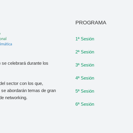
PROGRAMA
1ª Sesión
2ª Sesión
 se celebrará durante los
3ª Sesión
4ª Sesión
del sector con los que,
o, se abordarán temas de gran
5ª Sesión
de networking.
6ª Sesión