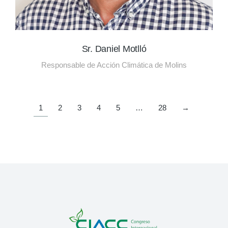
Sr. Daniel Motlló
Responsable de Acción Climática de Molins
1
2
3
4
5
…
28
→